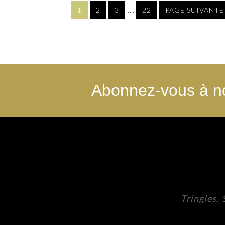
…
1
2
3
22
PAGE SUIVANTE
Abonnez-vous à no
Tringles,