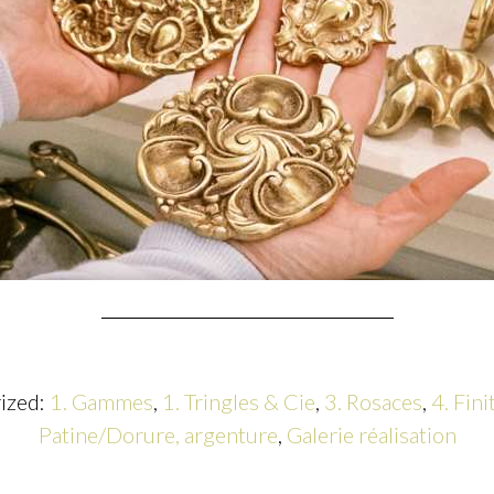
rized:
1. Gammes
,
1. Tringles & Cie
,
3. Rosaces
,
4. Fini
Patine/Dorure, argenture
,
Galerie réalisation