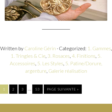
Written by
Caroline Gérin
· Categorized:
1. Gammes
,
1. Tringles & Cie
,
3. Rosaces
,
4. Finitions
,
5.
Accessoires
,
5. Les Styles
,
5. Patine/Dorure,
argenture
,
Galerie réalisation
…
1
2
3
53
PAGE SUIVANTE »