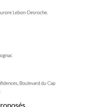
 Aurore Lebon-Desroche.
Cognac
onfidences, Boulevard du Cap
.
proposés.