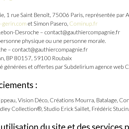
, 1 rue Saint Benoît, 75006 Paris, représentée par
e-gerin.com
et Simon Pasero,
Cominup.fr
ebon-Desroche – contact@gauthiercompagnie.fr
 personne physique ou une personne morale.
he – contact@gauthiercompagnie.fr
nn, BP 80157, 59100 Roubaix
té générées et offertes par Subdelirium agence web 
ciements :
elippeau, Vision Déco, Créations Mourra, Batalage, C
ley Collection®, Studio Erick Saillet, Frédéric Stucin
tilisation du site et des services 