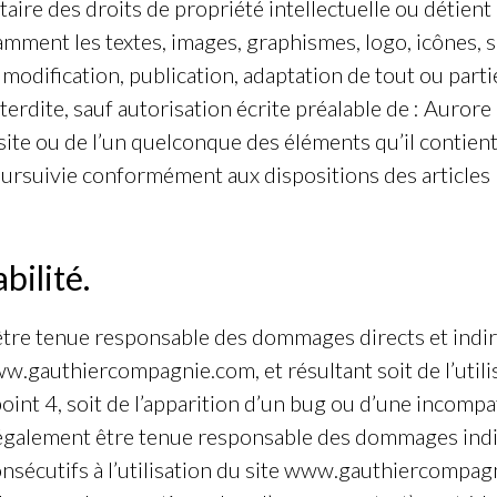
re des droits de propriété intellectuelle ou détient l
amment les textes, images, graphismes, logo, icônes, so
modification, publication, adaptation de tout ou parti
nterdite, sauf autorisation écrite préalable de : Auro
 site ou de l’un quelconque des éléments qu’il contie
oursuivie conformément aux dispositions des articles
bilité.
re tenue responsable des dommages directs et indire
e www.gauthiercompagnie.com, et résultant soit de l’uti
oint 4, soit de l’apparition d’un bug ou d’une incompat
alement être tenue responsable des dommages indire
nsécutifs à l’utilisation du site www.gauthiercompag