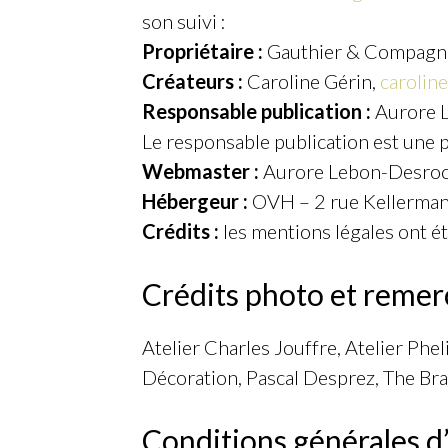
son suivi :
Propriétaire :
Gauthier & Compagnie
Créateurs :
Caroline Gérin,
carolin
Responsable publication :
Aurore L
Le responsable publication est une
Webmaster :
Aurore Lebon-Desroc
Hébergeur :
OVH – 2 rue Kellerma
Crédits :
les mentions légales ont é
Crédits photo et remer
Atelier Charles Jouffre, Atelier Ph
Décoration, Pascal Desprez, The Brad
Conditions générales d’u