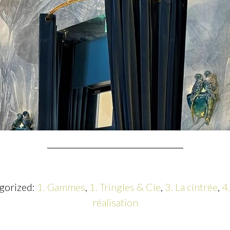
egorized:
1. Gammes
,
1. Tringles & Cie
,
3. La cintrée
,
4.
réalisation