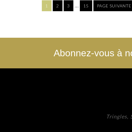
…
1
2
3
15
PAGE SUIVANTE
Abonnez-vous à no
Tringles,