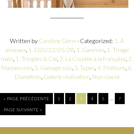
Written by
Caroline Gérin
· Categorized:
1. À
anneaux
,
1. D20/22/25/28
,
1. Gammes
,
1. Tirage
main
,
1. Tringles & Cie
,
2. La Coudée à la française
,
2.
Manœuvres
,
3. Gainage cuir
,
3. Types
,
4. Finitions
,
6.
Diamètres
,
Galerie réalisation
,
Non classé
…
« PAGE PRÉCÉDENTE
1
2
3
4
5
7
PAGE SUIVANTE »