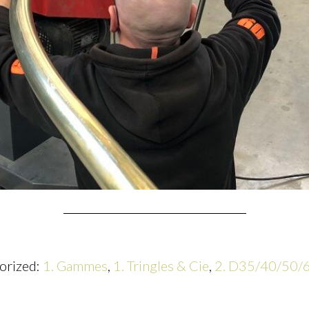
orized:
1. Gammes
,
1. Tringles & Cie
,
2. D35/40/50/