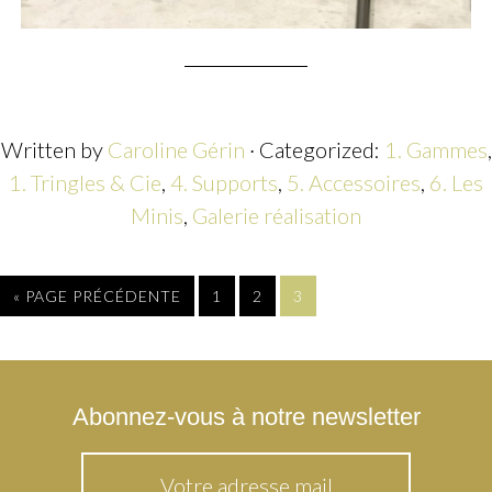
Written by
Caroline Gérin
· Categorized:
1. Gammes
,
1. Tringles & Cie
,
4. Supports
,
5. Accessoires
,
6. Les
Minis
,
Galerie réalisation
« PAGE PRÉCÉDENTE
1
2
3
Abonnez-vous à notre newsletter