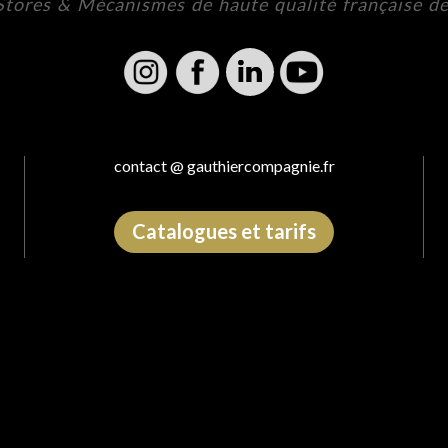
 Stores & Mécanismes de haute qualité française d
contact @ gauthiercompagnie.fr
Catalogues et tarifs