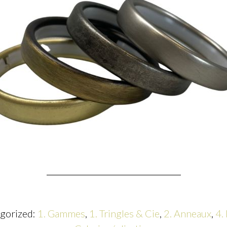
egorized:
1. Gammes
,
1. Tringles & Cie
,
2. Anneaux
,
4.