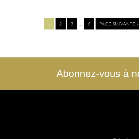
…
1
2
3
6
PAGE SUIVANTE »
Abonnez-vous à no