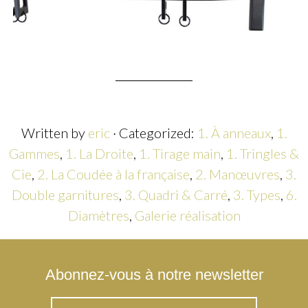
Written by
eric
· Categorized:
1. À anneaux
,
1.
Gammes
,
1. La Droite
,
1. Tirage main
,
1. Tringles &
Cie
,
2. La Coudée à la française
,
2. Manœuvres
,
3.
Double garnitures
,
3. Quadri & Carré
,
3. Types
,
6.
Diamètres
,
Galerie réalisation
Abonnez-vous à notre newsletter