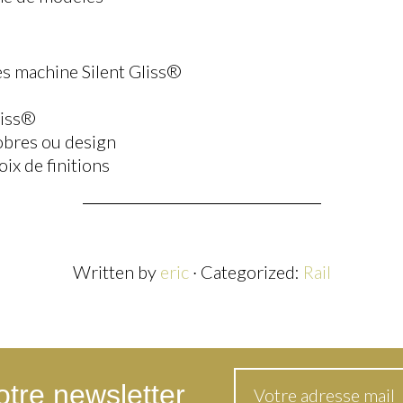
les machine Silent Gliss®
liss®
sobres ou design
oix de finitions
Written by
eric
· Categorized:
Rail
tre newsletter